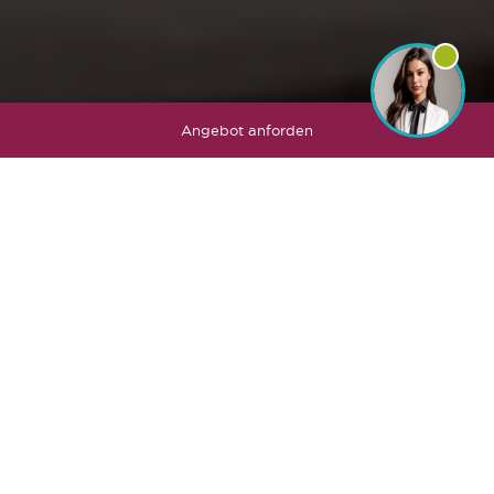
Angebot anforden
Prestige Giorgia, Lorenza, Virginia, Linda
Unsere traumhafte Junior Suiten! Elegant und raffiniert unsere
26m² gross Top-Zimmer für einen exklusiven Urlaub. Mit 32 Zoll
Flachbildschirm Fernseher, Wohnecke, begehbarem
Kleiderschrank. Zur Verfügung ein weicher Bademantel und
Strandbadetuch.
Zimmerservice