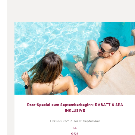
e
Paar-Special zum Septemberbeginn: RABATT & SPA
INKLUSIVE
Exklusiv vom 6. bis 12. September
Ab
93
€