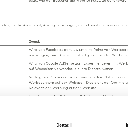
dazu, wie der Besucher die Website nutzt, zu generieren.
olgen. Die Absicht ist, Anzeigen zu zeigen, die relevant und ansprechend 
Zweck
Wird von Facebook genutzt, um eine Reihe von Werbepr
anzuzeigen, zum Beispiel Echtzeitgebote dritter Werbetre
Wird von Google AdSense zum Experimentieren mit Werb
auf Webseiten verwendet, die ihre Dienste nutzen.
Verfolgt die Konversionsrate zwischen dem Nutzer und d
Werbebannern auf der Website - Dies dient der Optimier
Relevanz der Werbung auf der Website.
Ermittelt, wie der Nutzer die Website erreicht hat, indem s
URL-Adresse registriert wird.
Ermittelt, wie der Nutzer die Website erreicht hat, indem s
URL-Adresse registriert wird.
Anstehend
Dettagli