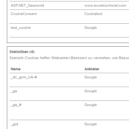
ASP.NET_SessionId
www.excelsiorhotel.com
CookieConsent
Cookiebot
test_cookie
Google
Statistiken (4)
Statistik-Cookies helfen Webseiten-Besitzern zu verstehen, wie Bes
Name
Anbieter
_dc_gtm_UA-#
Google
_ga
Google
_ga_#
Google
_gid
Google