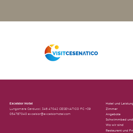
Excelsior Hotel
Hotel und Leistun
Lungomare Carducci, 346 47042 CESENATICO FC +39
Zimmer
054787040 excelsior@excelsiorhotel.com
Angebote
Schwimmbad und 
Wo wir sind
Restaurant und Fr