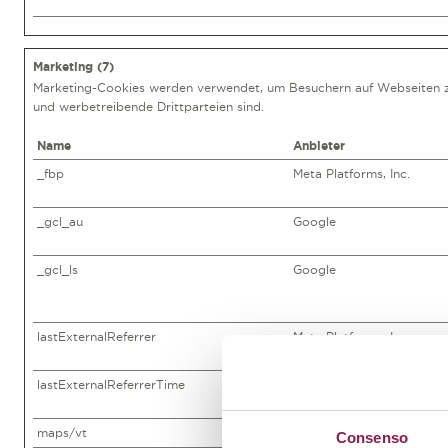
Marketing (7)
Marketing-Cookies werden verwendet, um Besuchern auf Webseiten zu f
und werbetreibende Drittparteien sind.
Name
Anbieter
_fbp
Meta Platforms, Inc.
_gcl_au
Google
_gcl_ls
Google
lastExternalReferrer
Meta Platforms, Inc.
lastExternalReferrerTime
Meta Platforms, Inc.
maps/vt
Google
Consenso