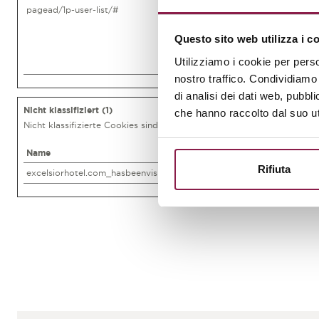
pagead/1p-user-list/#
Google
Questo sito web utilizza i c
Utilizziamo i cookie per perso
nostro traffico. Condividiamo 
di analisi dei dati web, pubbl
Nicht klassifiziert (1)
che hanno raccolto dal suo uti
Nicht klassifizierte Cookies sind Cookies, die wir gerade versuchen z
Name
Anbieter
Rifiuta
excelsiorhotel.com_hasbeenvisited
www.excelsiorhotel.com