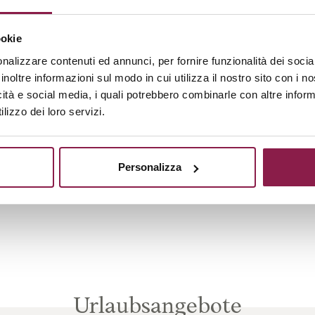
Wird verwendet, um zu tracken, ob der Besucher Interess
bestimmten Produkten oder Ereignissen auf mehreren Web
hat und wie der Besucher zwischen den Websites navigiert
ookie
zur Messung des Werbeaufwands verwendet und erleichter
nalizzare contenuti ed annunci, per fornire funzionalità dei socia
von Empfehlungsgebühren zwischen Websites.
inoltre informazioni sul modo in cui utilizza il nostro sito con i 
icità e social media, i quali potrebbero combinarle con altre inform
lizzo dei loro servizi.
u klassifizieren, zusammen mit Anbietern von individuellen Cookies.
Zweck
Personalizza
Anstehend
Urlaubsangebote