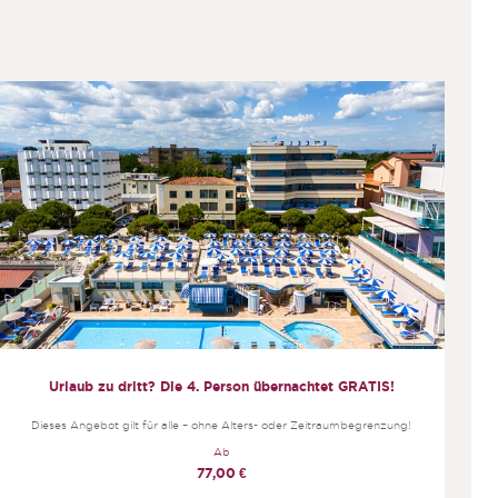
Urlaub zu dritt? Die 4. Person übernachtet GRATIS!
Dieses Angebot gilt für alle – ohne Alters- oder Zeitraumbegrenzung!
Ab
77,00
€