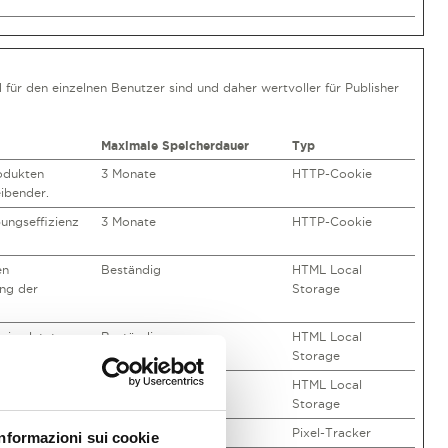
für den einzelnen Benutzer sind und daher wertvoller für Publisher
Maximale Speicherdauer
Typ
odukten
3 Monate
HTTP-Cookie
ibender.
ungseffizienz
3 Monate
HTTP-Cookie
en
Beständig
HTML Local
ung der
Storage
eine letzte
Beständig
HTML Local
Storage
eine letzte
Beständig
HTML Local
Storage
Sitzung
Pixel-Tracker
Informazioni sui cookie