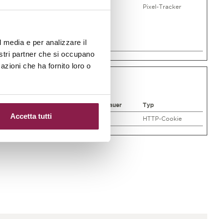
e an
Sitzung
Pixel-Tracker
sites gezeigt
 - Dies wird
t die Zahlung
l media e per analizzare il
nostri partner che si occupano
azioni che ha fornito loro o
Maximale Speicherdauer
Typ
Accetta tutti
Sitzung
HTTP-Cookie