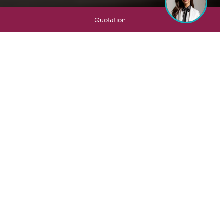
Quotation
Prestige Giorgia, Lorenza, Virginia, Linda
Are the exclusive Junior Suites! Elegant and well refined, this room
with its 26m² will grant you an absolute comfort. With 32’’ LCD TV,
small sitting room, walk-in closet.
Complimentary use of deluxe bathrobe and beach towel.
Room services
free WIFI
Air conditioning
Safe
Electronic shutters