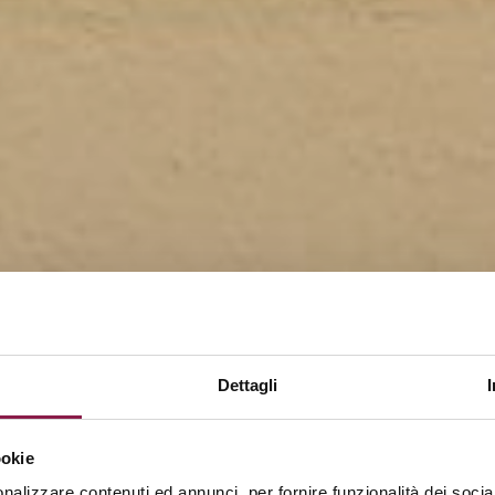
Dettagli
RELAX
ookie
nalizzare contenuti ed annunci, per fornire funzionalità dei socia