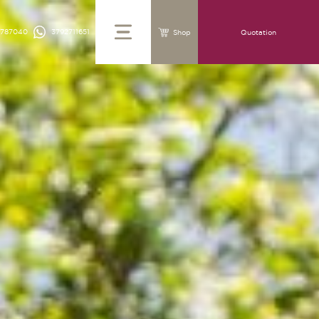
4787040
3792711651
Shop
Quotation